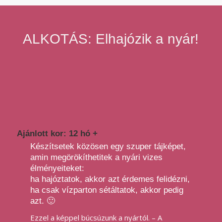
ALKOTÁS: Elhajózik a nyár!
Ajánlott kor: 12 hó +
Készítsetek közösen egy szuper tájképet,
amin megörökíthetitek a nyári vizes
élményeiteket:
ha hajóztatok, akkor azt érdemes felidézni,
ha csak vízparton sétáltatok, akkor pedig
azt. 🙂
Ezzel a képpel búcsúzunk a nyártól. – A