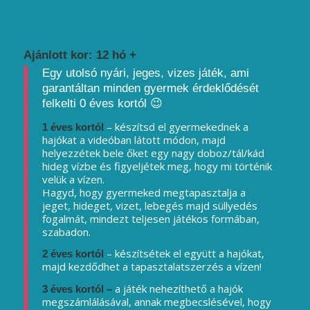
Ajánlott kor: 12 hó +
Egy utolsó nyári, jeges, vizes játék, ami
garantáltan minden gyermek érdeklődését
felkelti 0 éves kortól 😉
– készítsd el gyermekednek a
1 éves kortól
hajókat a videóban látott módon, majd
helyezzétek bele őket egy nagy doboz/tál/kád
hideg vízbe és figyeljétek meg, hogy mi történik
velük a vízen.
Hagyd, hogy gyermeked megtapasztalja a
jeget, hideget, vizet, lebegés majd süllyedés
fogalmát, mindezt teljesen játékos formában,
szabadon.
– készítsétek el együtt a hajókat,
2 éves kortól
majd kezdődhet a tapasztalatszerzés a vízen!
a játék nehezíthető a hajók
3 éves kortól –
megszámlálásával, annak megbecslésével, hogy