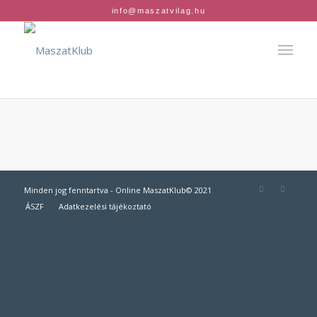
info@maszatvilag.hu
Minden jog fenntartva - Online MaszatKlub© 2021
ÁSZF
Adatkezelési tájékoztató